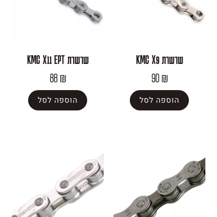
KMC 
שרשרת KMC X11 EPT
88
₪
90
₪
פה לסל
הוספה לסל