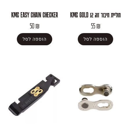
KMC GOL
KMC EASY CHAIN CHECKER
50
₪
55
₪
פה לסל
הוספה לסל