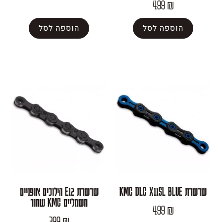
499
פה לסל
הוספה לסל
שרשרת E12 הילוכים אופניים
חשמליים KMC שחור
499
399
₪