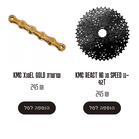
KMC REACT HG 10
שרשרת KMC X10EL GOLD
42T
245
₪
245
פה לסל
הוספה לסל