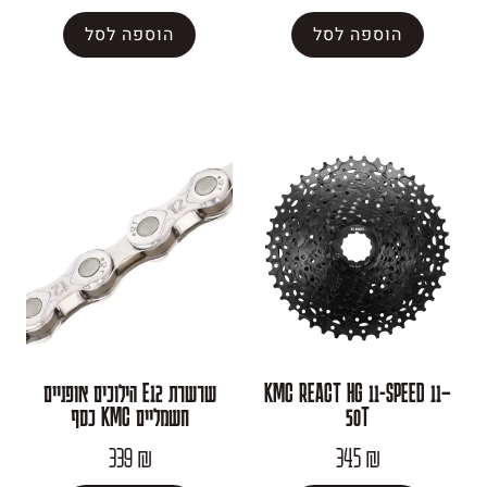
פה לסל
הוספה לסל
KMC REACT HG 11
שרשרת E12 הילוכים אופניים
50T
חשמליים KMC כסף
339
₪
345