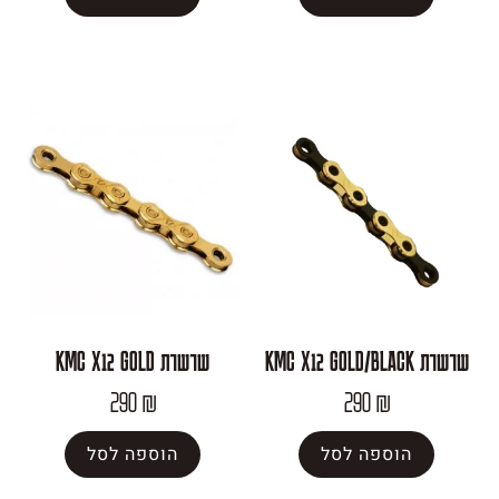
שרשרת KMC X12 GOLD
290
₪
290
פה לסל
הוספה לסל