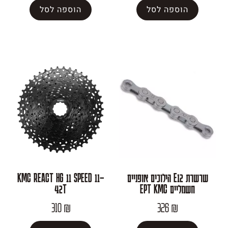
פה לסל
הוספה לסל
שרשרת E12 הילוכים אופניים
KMC REACT HG 11 SPEED 11–
EPT K
42T
310
₪
326