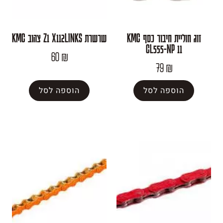
זוג חוליית חיבור כסף KMC
שרשרת Z1 X112LINKS צהוב KMC
CL555-NP
60
₪
79
₪
פה לסל
הוספה לסל