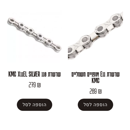
שרשרת E11 אופניים חשמליים
שרשרת KMC X11EL SILVER 118
KMC
279
₪
289
פה לסל
הוספה לסל