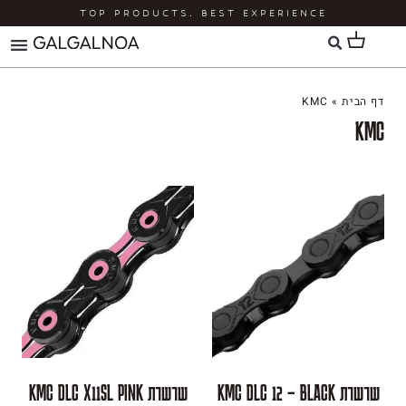
TOP PRODUCTS. BEST EXPERIEN
אופני CANNONDALE
אופני RIDLEY
K
שרשרת KMC DLC X11SL PINK