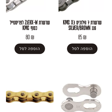
שרשרת 7 הילוכים KMC X3
שרשרת Z1EHX-W לפריסטייל
SILVER/BRO
כסוף KMC
80
₪
85
₪
פה לסל
הוספה לסל