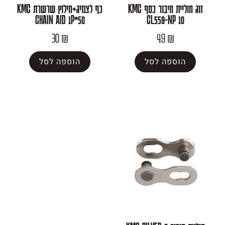
זוג חוליית חיבור כסף KMC
כף לצמיג+חילוץ שרשרת KMC
CHAIN AID 1P*50
CL559-NP
30
₪
49
₪
פה לסל
הוספה לסל