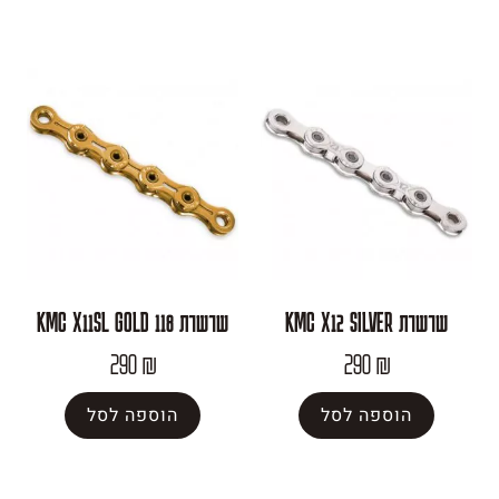
שרשרת KMC X11SL GOLD 118
290
₪
290
פה לסל
הוספה לסל