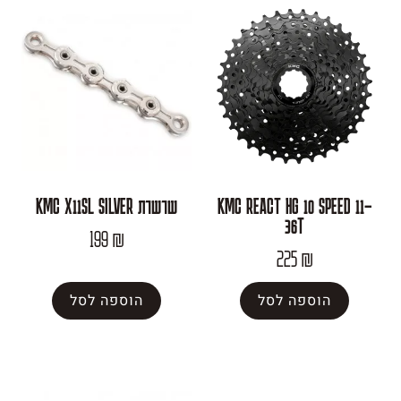
KMC REACT HG 10
שרשרת KMC X11SL SILVER
36T
199
₪
225
פה לסל
הוספה לסל