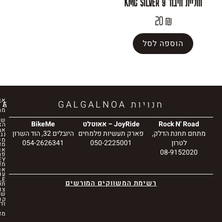
KMC 
20
₪
פה לסל
אודות
חנויות GALGALNOA
GALGALNOA
SITE
מרכז
שירות
Rock
JoyRide – אאוטלט
BikeMe
הצהרת
אביזרים
הדלק,
פארק תעשיות פלמחים
היובלים 32, הוד השרון
נגישות
משלימים
054-2626341
050-2225001
מדיניות
אופני
08-
פרטיות
RIDLEY
מדיניות
אופני
עוגיות
CANNONDALE
רשימת המשווקים המורשים
תקנון
צור
שימוש
קשר
ורכישה
מדיניות