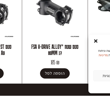
°FSA K-FORCE 70MM
סטם שטח °FSA V-DRIVE ALLOY
סטם
ה וניתוח
 A9
80MM 17
ת
מדיניות
165
₪
הוספה לסל
גיות
GALGALNOA
אודות