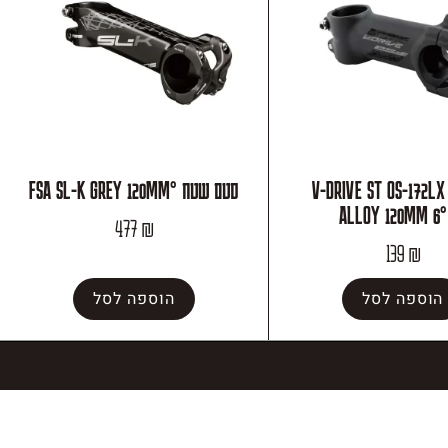
 V-DRIVE ST OS-172LX ST
סטם שטח °FSA SL-K GREY 120MM
ALLOY 120MM 6°
477
₪
139
₪
הוספה לסל
הוספה לסל
SITE
הצהרת נגישות