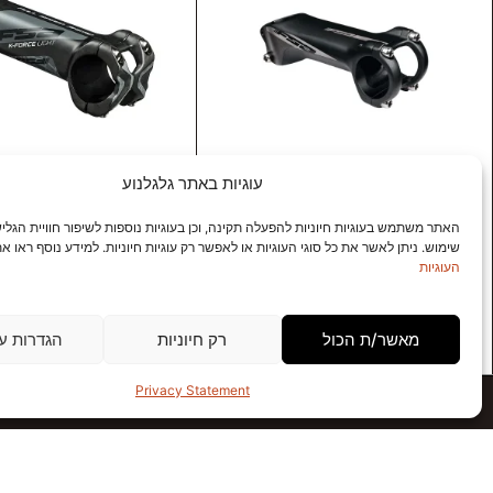
עוגיות באתר גלגלנוע
עמוד כידון FSA MTB ST DROP 100MM
סטם שטח קרבון 
האתר משתמש בעוגיות חיוניות להפעלה תקינה, וכן בעוגיות נוספות לשיפור חוויית הגליש
12
-20°
שימוש. ניתן לאשר את כל סוגי העוגיות או לאפשר רק עוגיות חיוניות. למידע נוסף ראו א
העוגיות
900
₪
322
₪
הוספה לסל
הוספה לסל
מאשר/ת הכול
רק חיוניות
הגדרות עו
Privacy Statement
חנויות GALGALNOA
Rock N' Road
JoyRide – אאוטלט
BikeMe