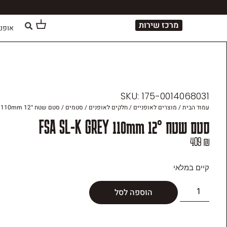
מרכז שירות
אופני NONDALE
SKU: 175-0014068031
עמוד הבית
/
מוצרים לאופניים
/
חלקים לאופנים
/
סטמים
/ סטם שטח °FSA SL-K GREY 110mm 12
סטם שטח °FSA SL-K GREY 110mm 12
409
₪
קיים במלאי
הוספה לסל